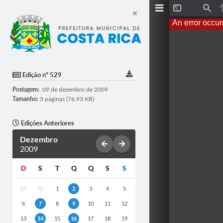
T
F
o
i
An error occur
g
n
g
d
l
e
S
i
d
Edição nº 529
e
b
Postagem:
09 de dezembro de 2009
a
r
Tamanho:
3 páginas (76,93 KB)
Edições Anteriores
Dezembro
2009
D
S
T
Q
Q
S
S
29
30
1
2
3
4
5
6
7
8
9
10
11
12
13
14
15
16
17
18
19