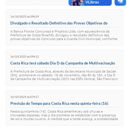
Vereadores. Nesta quinta-feira, 16 de …
16/10/2025 às 09h59
Divulgado o Resultado Definitivo das Provas Objetivas do
Concurso da Guarda Civil de Costa Rica
A Banca Fronte Concursos e Projetos Ltda, com aquiescência da
Prefeitura de Costa Rica/MS, divulgou o resultado definitivo das
provas objetivas do Concurso para a Guarda Civil Municipal, conforme
o Edital 001/2025. A pro…
16/10/2025 às 09h12
Costa Rica terá sábado Dia D da Campanha de Multivacinação
com foco na atualização da caderneta de crianças e adolescentes
A Prefeitura de Costa Rica, através da Secretaria Municipal de Saúde
(SM), promoverá no sábado, 18 de novembro, das 8h às 16h, o Dia D
da Campanha de Multivacinação 2025 nas ESFs Central, São Francisco
e Vale do Amanhece…
16/10/2025 às 07h17
Previsão do Tempo para Costa Rica nesta quinta-feira (16)
Nesta quinta-feira (16), Costa Rica amanheceu sob chuvas e
trovoadas esparsas, mas o dia promete se estabilizar com a presença
de sol e muitas nuvens. À medida que a tarde avança, a probabilidade
de chuvas aumenta, culmi…