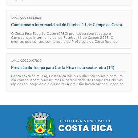
Jardim São Francisco em Costa…
14/11/2025 às 13h29
Campeonato Intermunicipal de Futebol 11 de Campo de Costa
Rica conhece os campeões 2025
O Costa Rica Esporte Clube (CREC) promoveu com sucesso o
Campeonato Intermunicipal de Futebol 11 de Campo 2025. O
evento, que contou com o apoio da Prefeitura de Costa Rica, por
meio da Secretaria de Esportes e Cultura e…
14/11/2025 às 07h35
Previsão do Tempo para Costa Rica nesta sexta-feira (14)
Nesta sexta-feira (14), Costa Rica iniciou o dia com chuva e terá um
dia com sol entre nuvens, mas a instabilidade do tempo traz chuvas
rápidas ao longo do dia e à noite. A previsão indica probabilidade de
chuva de 84%, …