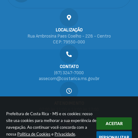
LOCALIZAÇÃO
Rua Ambrosina Paes Coelho - 228 - Centro
CEP: 79550-000
CONTATO
(67) 3247-7000
assecom@costarica.ms.gov.br
ATENDIMENTO
07:00 às 11:00 e 13:00 às 17:00
Prefeitura de Costa Rica - MS e os cookies: nosso
site usa cookies para melhorar a sua experiência de
ACEITAR
navegação. Ao continuar você concorda com a
CNPJ
nossa
Política de Cookies
e
Privacidade
.
PERSONALIZAR