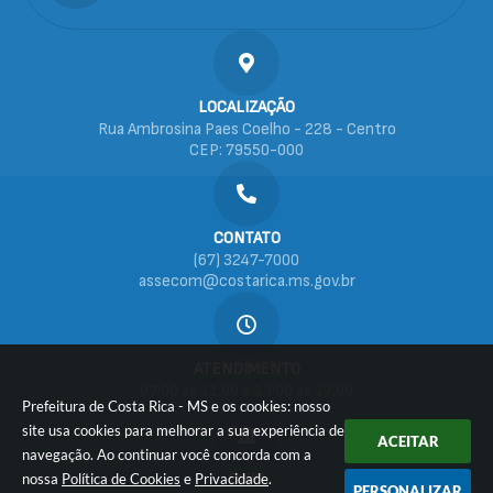
LOCALIZAÇÃO
Rua Ambrosina Paes Coelho - 228 - Centro
CEP: 79550-000
CONTATO
(67) 3247-7000
assecom@costarica.ms.gov.br
ATENDIMENTO
07:00 às 11:00 e 13:00 às 17:00
Prefeitura de Costa Rica - MS e os cookies: nosso
site usa cookies para melhorar a sua experiência de
ACEITAR
navegação. Ao continuar você concorda com a
CNPJ
nossa
Política de Cookies
e
Privacidade
.
PERSONALIZAR