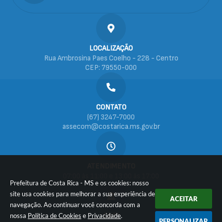
LOCALIZAÇÃO
Rua Ambrosina Paes Coelho - 228 - Centro
CEP: 79550-000
CONTATO
(67) 3247-7000
assecom@costarica.ms.gov.br
ATENDIMENTO
07:00 às 11:00 e 13:00 às 17:00
Prefeitura de Costa Rica - MS e os cookies: nosso
site usa cookies para melhorar a sua experiência de
ACEITAR
navegação. Ao continuar você concorda com a
CNPJ
nossa
Política de Cookies
e
Privacidade
.
PERSONALIZAR